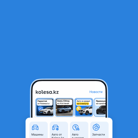
RU
Открыть приложение
1
/
4
Фонари на nissan ceffiro A33
15 000 ₸
Город
Алматы, Алматинская