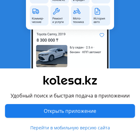
область
Состояние
Б/y
Комментарий продавца
Продам задние фонари на nissan ceffiro A33 цена указана
за штуку. По интересующим вопросам звоните
Перевести
Другие объявления продавца
Александр
Удобный поиск и быстрая подача в приложении
Запчасти
Открыть приложение
Автозапчасти
166
Перейти в мобильную версию сайта
Похожие объявления