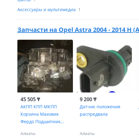
Аксессуары и мультимедиа
1
Запчасти на
Opel Astra 2004 - 2014 H (
45 505 ₸
9 200 ₸
АКПП КПП МКПП
Датчик положения
Корзина Маховик
распредвала
Фердо Подшипник
выжим Вилка
Алматы
Алматы
Двигатель Головка