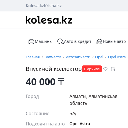
Kolesa.kz
Krisha.kz
Машины
Авто в кредит
Новые авто
Главная
Запчасти
Автозапчасти
Opel
Opel Astra
Впускной коллектор
В архиве
40 000
₸
Город
Алматы, Алматинская
область
Состояние
Б/y
Подходит на авто
Opel Astra