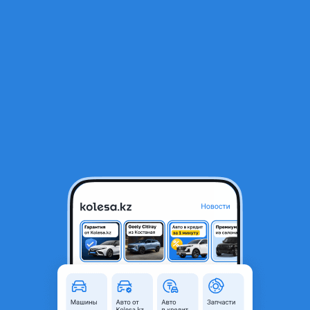
RU
Открыть приложение
1
/
3
Глушитель, штаны, трасса выхлопная Subaru Tribeca B9
170 000 ₸
Город
Алматы, Алматинская