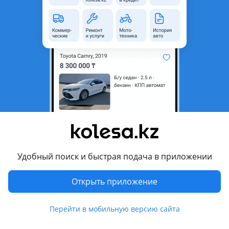
область
Состояние
Б/y
Есть доставка
Да
Комментарий продавца
В продаже выхлопная трасса на Subaru Tribeca B9.
Штаны
Перевести
Другие объявления продавца
Удобный поиск и быстрая подача в приложении
Сафар
Открыть приложение
Запчасти
Перейти в мобильную версию сайта
Автозапчасти
195