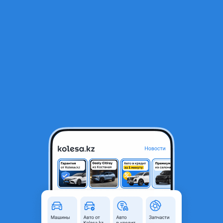
RU
Открыть приложение
В начало
1
/
2
Комплект ГРМ J5
45 000 ₸
Город
Астана, Акмолинская