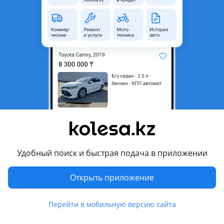
область
Состояние
Новая
Комментарий продавца
Комплект ГРМ JAC J5 в наличии-оригинал
Перевести
Другие объявления продавца
777
Удобный поиск и быстрая подача в приложении
Запчасти
Открыть приложение
Автозапчасти
329
4 августа 2026 г.
Пожаловаться
Перейти в мобильную версию сайта