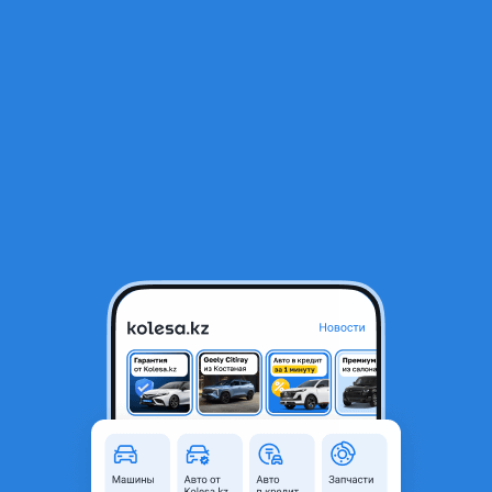
RU
Открыть приложение
1
/
6
Кпп на Lexus LX 570
1 000 ₸
Город
Алматы, Алматинская