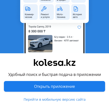
область
Состояние
Новая
Код запчасти
777
Комментарий продавца
Привозная кпп на lx570 2020 года 8 ступка новая без
пробега
Перевести
Другие объявления продавца
Удобный поиск и быстрая подача в приложении
Rahim
Открыть приложение
Запчасти
Перейти в мобильную версию сайта
Автозапчасти
194