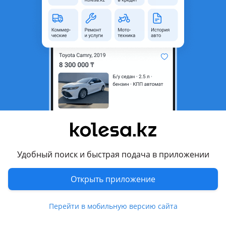
область
Состояние
Новая
Комментарий продавца
Свеча зажигания Chery Fora-indis-amulet — в наличии
Перевести
Другие объявления продавца
777
Удобный поиск и быстрая подача в приложении
Запчасти
Открыть приложение
Автозапчасти
329
2 августа 2026 г.
Пожаловаться
Перейти в мобильную версию сайта