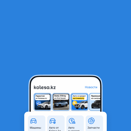
RU
Открыть приложение
В начало
1
/
2
Свеча зажигания Fora
1 000 ₸
Город
Астана, Акмолинская