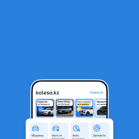
RU
Открыть приложение
В начало
1
/
2
Поршень Toyota 3RZ
44 000 ₸
Объявление находится в архиве и может быть