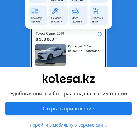
неактуальным.
Город
Алматы, Алматинская
область
Состояние
Новая
Код запчасти
46312STD
Подходит на авто
Toyota 4Runner
1989 - 1995 2 поколение (N1), 1995 - 2002 3 поколение (N18),
2003 - 2009 4 поколение (N21)
Удобный поиск и быстрая подача в приложении
Toyota Granvia
Открыть приложение
1995 - 2002 1 поколение, 2019 - н.в. 2 поколение
Показать больше
Toyota Hiace
Перейти в мобильную версию сайта
1982 - 1989 H50 (H5/H6/H7/H8/H9), 1989 - 2004 H100, 2004 -
2019 H200 (TRH2/KDH2/LH2)