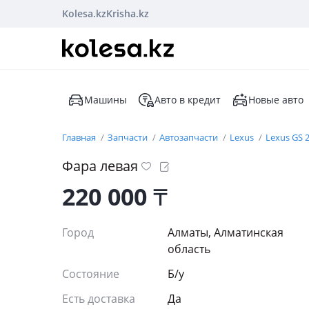
Kolesa.kz
Krisha.kz
Машины
Авто в кредит
Новые авто
Главная
Запчасти
Автозапчасти
Lexus
Lexus GS 
Фара левая
220 000
₸
Город
Алматы, Алматинская
область
Состояние
Б/y
Есть доставка
Да