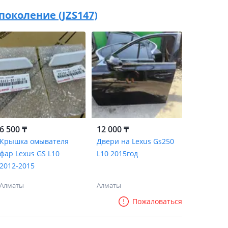
1 поколение (JZS147)
6 500 ₸
12 000 ₸
Крышка омывателя
Двери на Lexus Gs250
фар Lexus GS L10
L10 2015год
2012-2015
Алматы
Алматы
Пожаловаться