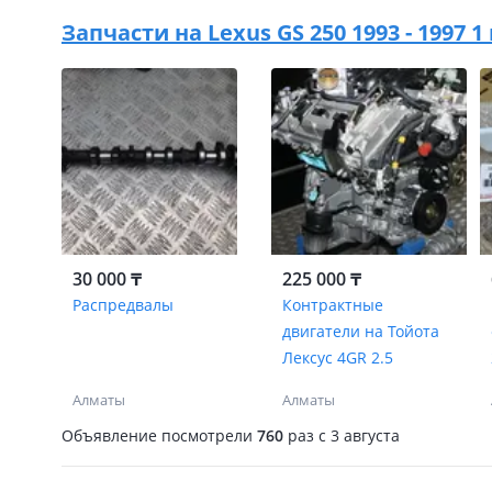
Запчасти на
Lexus GS 250 1993 - 1997 
30 000 ₸
225 000 ₸
Распредвалы
Контрактные
двигатели на Тойота
Лексус 4GR 2.5
Алматы
Алматы
Объявление посмотрели
760
раз
c 3 августа