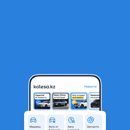
RU
Открыть приложение
1
/
4
Пневмобаллон задний на Audi Q7
95 000 ₸
Город
Алматы, Алматинская