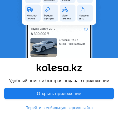
область
Состояние
Б/y
Сезонность
Летние
Ширина
245 мм
Высота профиля
45
Диаметр
R20
Комментарий продавца
Продам 2 резины в хорошем состоянии.245/45 R20 резина
R/F. Усиленая.
Удобный поиск и быстрая подача в приложении
Перевести
Открыть приложение
Другие объявления продавца
Перейти в мобильную версию сайта
ОЛЕГ.