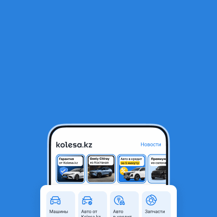
RU
Открыть приложение
1
/
9
245/45 R20.
45 000 ₸
Город
Алматы, Алматинская