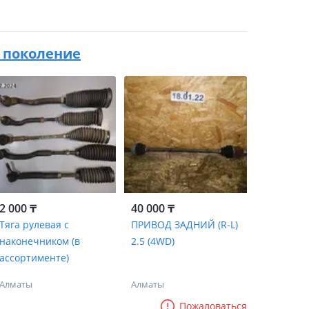
 2 поколение
2 000 ₸
40 000 ₸
Тяга рулевая с
ПРИВОД ЗАДНИЙ (R-L)
наконечником (в
2.5 (4WD)
ассортименте)
Алматы
Алматы
Пожаловаться