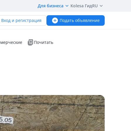
Для бизнеса
Kolesa Гид
RU
Вход и регистрация
Подать объявление
мерческие
Почитать