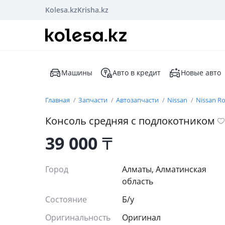
Kolesa.kz
Krisha.kz
Машины
Авто в кредит
Новые авто
Главная
Запчасти
Автозапчасти
Nissan
Nissan R
Консоль средняя с подлокотником
39 000
₸
Город
Алматы, Алматинская
область
Состояние
Б/y
Оригинальность
Оригинал