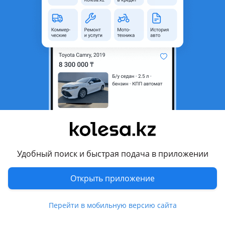
неактуальным.
Город
Алматы, Алматинская
область
Состояние
Б/y
Есть доставка
Да
Подходит на авто
Toyota Land Cruiser
1998 - 2002 J100, 2002 - 2005 J100 рестайлинг, 2005 - 2007
J100 [2-й рестайлинг]
Удобный поиск и быстрая подача в приложении
Lexus LX 470
Открыть приложение
2002 - 2007 2 поколение рестайлинг (UZJ100), 1998 - 2002 2
поколение (UZJ100)
Показать больше
Перейти в мобильную версию сайта