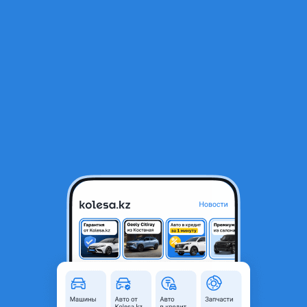
RU
Открыть приложение
1
/
18
Омыватель фары на Toyota Land Cruiser 100 1998-2007
1 000 ₸
Объявление находится в архиве и может быть