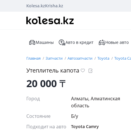
Kolesa.kz
Krisha.kz
Машины
Авто в кредит
Новые авто
Главная
Запчасти
Автозапчасти
Toyota
Toyota C
Утеплитель капота
20 000
₸
Город
Алматы, Алматинская
область
Состояние
Б/y
Подходит на авто
Toyota Camry