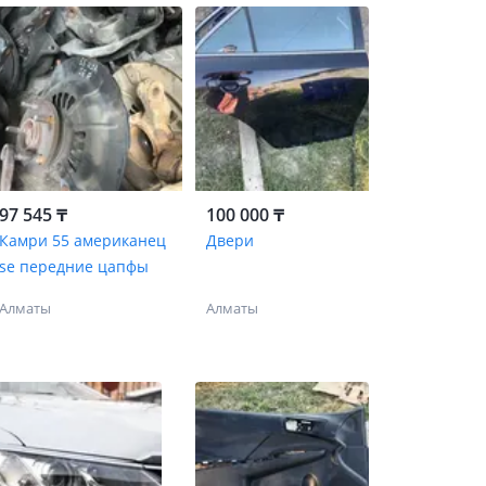
97 545 ₸
100 000 ₸
Камри 55 американец
Двери
se передние цапфы
Алматы
Алматы