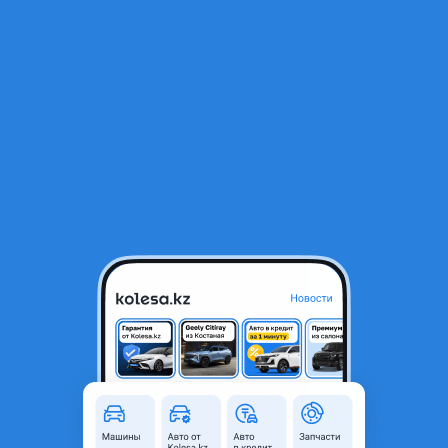
RU
Открыть приложение
1
/
3
Зеркало левая сторона на land Cruiser 200 европа
90 000 ₸
Город
Алматы, Алматинская