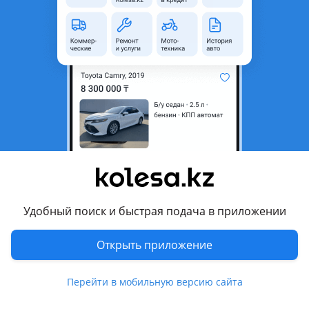
область
Состояние
Б/y
Комментарий продавца
Зеркало европейцы, складыванием и подогрев, левая
сторона под камеру, в наличии левая сторона
Перевести
Другие объявления продавца
JCI PART
Удобный поиск и быстрая подача в приложении
Запчасти
Открыть приложение
Автозапчасти
1283
Перейти в мобильную версию сайта
Диски
439