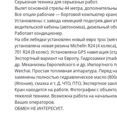
Серьезная техника для серьезных работ.
Вылет основной стрелы 44 метра, дополнительный
Все опции рабочие — бортовой компьютер краново
Установлены: с завода немецкий подогрев двига
водительской кабины (автономка), дизельный об
Работает кондиционер.
На обе лебедки установлен новый евро трос (мяг
установлена новая резина MichelIn R24 (4 колеса
701 R24 (8 колес). Установлена GPS навигация (о
Экспортный вариант на Европу. Гидрозамки (made 
др. Механизмы Европейского и др. Импортного п
Weichai. Простая топливная аппаратура. Перед 
заменены полностью гидравлическое масло (800л
(Япония), смазка и т. Д. ЧТО, ПТО, Экспертное зак
Кран находится на работе. Фотографии с объекто
тяжелой техники. Возможна работа на начально
Ваших операторов.
ОБМЕН НЕ ИНТЕРЕСУЕТ.