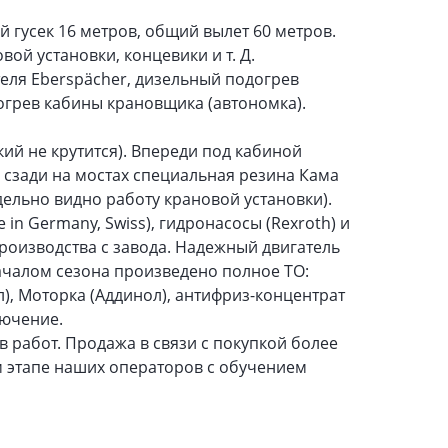
 гусек 16 метров, общий вылет 60 метров.
й установки, концевики и т. Д.
теля Eberspächer, дизельный подогрев
огрев кабины крановщика (автономка).
кий не крутится). Впереди под кабиной
), сзади на мостах специальная резина Кама
тдельно видно работу крановой установки).
in Germany, Swiss), гидронасосы (Rexroth) и
роизводства с завода. Надежный двигатель
началом сезона произведено полное ТО:
), Моторка (Аддинол), антифриз-концентрат
лючение.
в работ. Продажа в связи с покупкой более
м этапе наших операторов с обучением