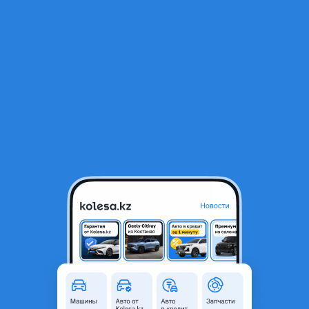
RU
Открыть приложение
В начало
1
/
2
Фары пара Subaru Outback
150 000 ₸
Город
Алматы, Алматинская