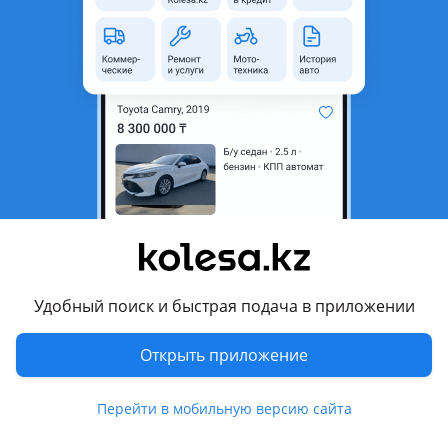
область
Состояние
Б/y
Комментарий продавца
Фары ксенон свежедоставлены из Японии в хорошем
состоянии, цена за 2 штук
Перевести
Другие объявления продавца
JCI PART
Удобный поиск и быстрая подача в приложении
Запчасти
Открыть приложение
Автозапчасти
1283
Перейти в мобильную версию сайта
Диски
439