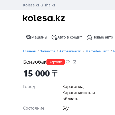
Kolesa.kz
Krisha.kz
Машины
Авто в кредит
Новые авто
Главная
Запчасти
Автозапчасти
Mercedes-Benz
M
Бензобак
В архиве
15 000
₸
Город
Караганда,
Карагандинская
область
Состояние
Б/y