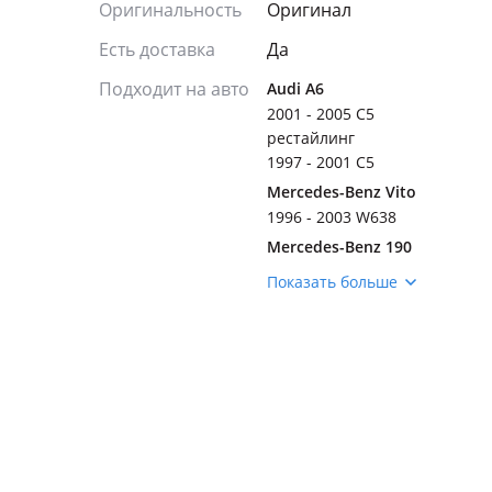
Оригинальность
Оригинал
Есть доставка
Да
Подходит на авто
Audi A6
2001 - 2005 C5
рестайлинг
1997 - 2001 C5
Mercedes-Benz Vito
1996 - 2003 W638
Mercedes-Benz 190
1982 - 1993 1 поколение
Показать больше
(W201)
Nissan Almera Classic
2006 - 2013 B10
Nissan Cefiro
1998 - 2003 A33
1997 - 2000 A32
рестайлинг
1994 - 1996 A32