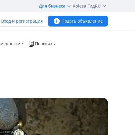
Для бизнеса
Kolesa Гид
RU
Вход и регистрация
Подать объявление
мерческие
Почитать