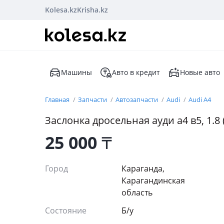
Kolesa.kz
Krisha.kz
Машины
Авто в кредит
Новые авто
Главная
Запчасти
Автозапчасти
Audi
Audi A4
Заслонка дросельная ауди а4 в5, 1.8 
25 000
₸
Город
Караганда,
Карагандинская
область
Состояние
Б/y