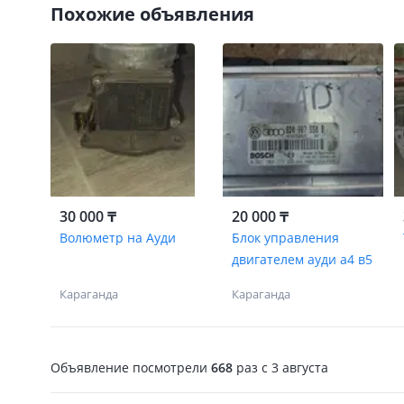
Похожие объявления
30 000 ₸
20 000 ₸
Волюметр на Ауди
Блок управления
двигателем ауди а4 в5
Караганда
Караганда
Объявление посмотрели
668
раз
c 3 августа