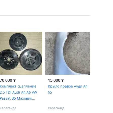
70 000 ₸
15 000 ₸
Комплект сцепление
Крыло правое Ауди А4
2.5 TDI Audi A4 A6 VW
б5
Passat B5 Маховик
корзина диск
Караганда
Караганда