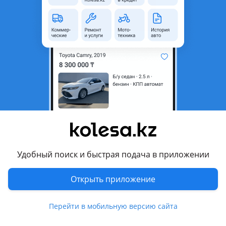
область
Состояние
Новая
Код запчасти
16210-50102
Есть доставка
Да
Комментарий продавца
Гидромуфта двигателя отправлю по рк оригинал тк и
индрайвером имеется услуги сто
Перевести
Удобный поиск и быстрая подача в приложении
Другие объявления продавца
авто магазин TOYOTA LEXUS ЮРА
Открыть приложение
Запчасти
Перейти в мобильную версию сайта