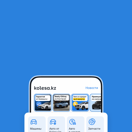
RU
Открыть приложение
В начало
1
/
2
Гидромуфта двигателя
110 000 ₸
Город
Астана, Акмолинская