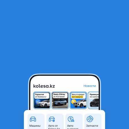
RU
Открыть приложение
1
/
7
Раздатка
5 000 ₸
Город
Алматы, Алматинская