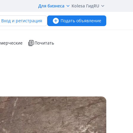
Для бизнеса
Kolesa Гид
RU
Вход и регистрация
Подать объявление
мерческие
Почитать