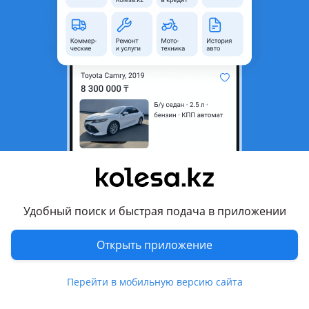
неактуальным.
Город
Алматы, Алматинская
область
Состояние
Б/y
Комментарий продавца
Б/у. Оригинал. Осталось только правая сторона левого
нету
Перевести
Удобный поиск и быстрая подача в приложении
Другие объявления продавца
Открыть приложение
Jparts
Перейти в мобильную версию сайта
Запчасти