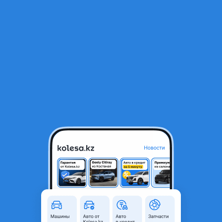
RU
Открыть приложение
1
/
3
Зеркало заднего вида. Боковое зеркало Mitsubishi Montero sport.
30 000 ₸
Объявление находится в архиве и может быть