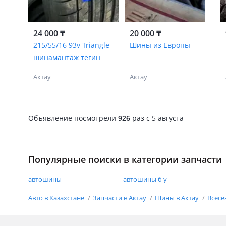
24 000 ₸
20 000 ₸
215/55/16 93v Triangle
Шины из Европы
шинамантаж тегин
Актау
Актау
Объявление посмотрели
926
раз
c 5 августа
Популярные поиски в категории запчасти
автошины
автошины б у
Авто в Казахстане
Запчасти в Актау
Шины в Актау
Всесе