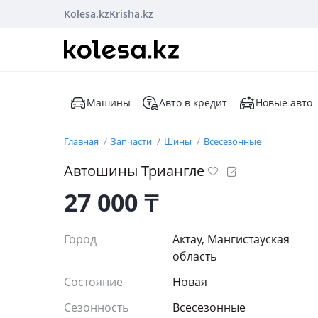
Kolesa.kz
Krisha.kz
Машины
Авто в кредит
Новые авто
Главная
Запчасти
Шины
Всесезонные
Автошины Триангле
27 000
₸
Город
Актау, Мангистауская
область
Состояние
Новая
Сезонность
Всесезонные