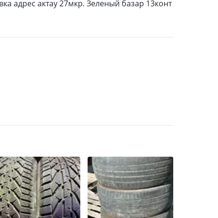
а адрес актау 27мкр. Зеленый базар 13конт