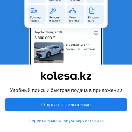
область
Состояние
Новая
Код запчасти
86511-H5000
Комментарий продавца
Бампер передний на Hyundai Accent Solaris с 2017-2020 г.
В. Не Китай. Производство Россия, отличного качества,
садится как оригинал. Доставка по городу по
договоренности.
Перевести
Удобный поиск и быстрая подача в приложении
Другие объявления продавца
Открыть приложение
Kalgan
Перейти в мобильную версию сайта
Запчасти