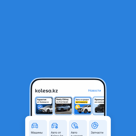
RU
Открыть приложение
В начало
1
/
2
Бампер передний на Accent с 17-20 г. Не Китай
14 000 ₸
Город
Алматы, Алматинская