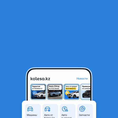
RU
Открыть приложение
1
/
3
Диски TRD R20 6x139.7
420 000 ₸
Город
Алматы, Алматинская