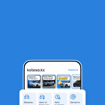
RU
Открыть приложение
В начало
1
/
2
Вкладыш шатунный
4 200 ₸
Город
Алматы, Алматинская