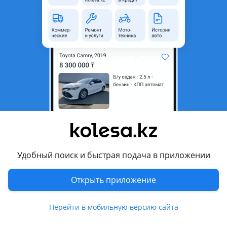
область
Состояние
Б/y
Оригинальность
Оригинал
Есть доставка
Да
Комментарий продавца
Белые
Перевести
Другие объявления продавца
Удобный поиск и быстрая подача в приложении
Spare parts
Открыть приложение
Запчасти
Перейти в мобильную версию сайта
Автозапчасти
160