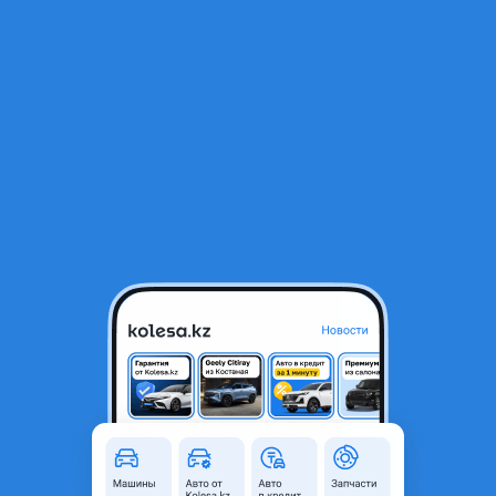
RU
Открыть приложение
В начало
1
/
2
Блок
15 400 ₸
Город
Алматы, Алматинская