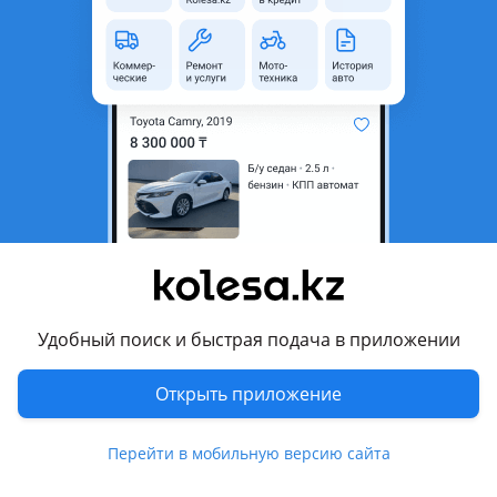
область
Состояние
Б/y
Оригинальность
Оригинал
Есть доставка
Да
Подходит на авто
Pontiac Vibe
2008 - 2009 2 поколение
Toyota Matrix
2008 - 2013 2 поколение (E14)
Удобный поиск и быстрая подача в приложении
Комментарий продавца
Открыть приложение
Блок предохранителей под капотом
TOYOTA MATRIX E140 2008-2013
Перейти в мобильную версию сайта
PONTIAC VIBE 2 2008-2010