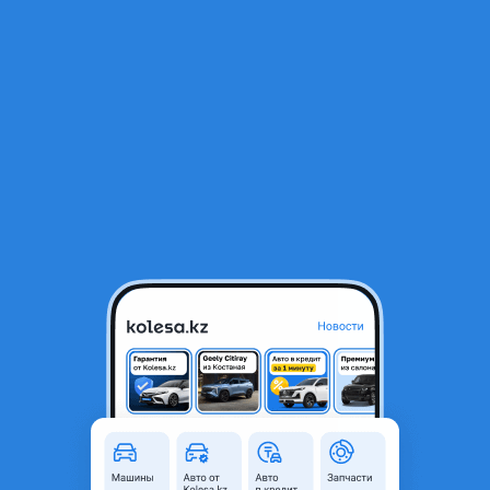
RU
Открыть приложение
В начало
1
/
2
Фары ксенон
70 000 ₸
Город
Алматы, Алматинская