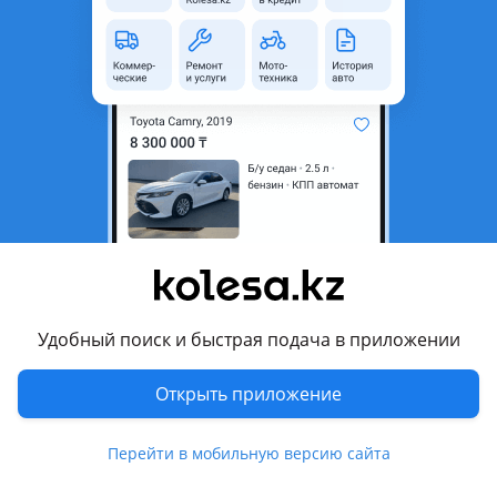
область
Состояние
Б/y
Оригинальность
Оригинал
Возможна рассрочка или
Да
кредит
Есть доставка
Да
Комментарий продавца
Оригинал. В отличном состоянии. Привозные. Гарантия.
Доставка по всем регионам
Удобный поиск и быстрая подача в приложении
Перевести
Открыть приложение
Другие объявления продавца
НИКОЛАЙ
Перейти в мобильную версию сайта