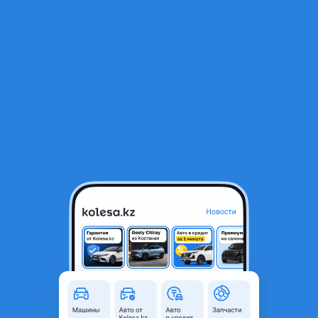
RU
Открыть приложение
В начало
1
/
2
Редуктор задний subaru legacy outback
50 000 ₸
Город
Алматы, Алматинская