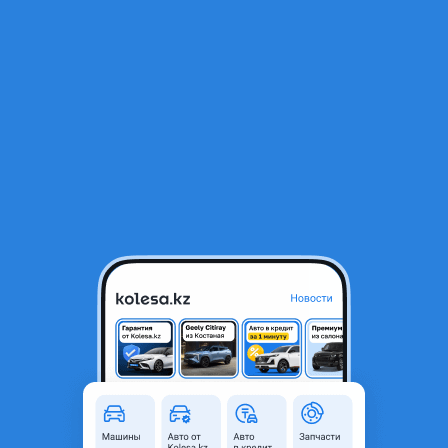
RU
Открыть приложение
В начало
1
/
2
Крышка багажника Toyota Yaris P1
35 000 ₸
Объявление находится в архиве и может быть