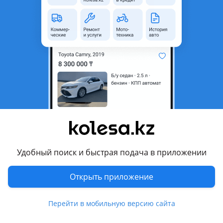
неактуальным.
Город
Семей, Абайская область
Состояние
Б/y
Есть доставка
Да
Комментарий продавца
Имеются небольшие вмятинки от града. Тойота Ярис
первого поколения. Цена указана за голую крышку со
стекло. Оригинал. Привозная из Германии. Отправка в
регионы транспортной компанией за счёт покупателя.
Удобный поиск и быстрая подача в приложении
Звонить в рабочее время. Если не можете дозвониться,
пишите.
Открыть приложение
Перевести
Перейти в мобильную версию сайта
Другие объявления продавца