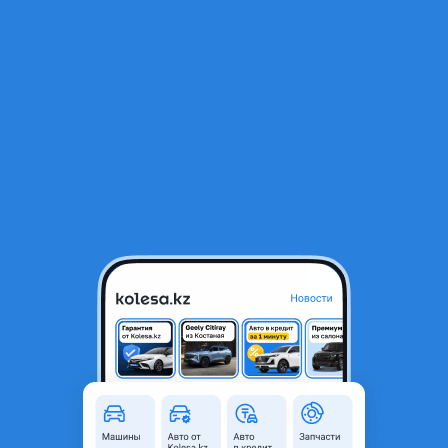
RU
Открыть приложение
1
/
4
Тормозной диск Супорт передний левый правый задний
10 000 ₸
Город
Алматы, Алматинская