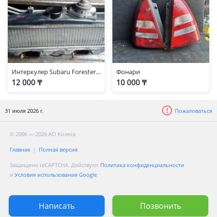
Интеркулер Subaru Forester Sg
Фонари
12 000 ₸
10 000 ₸
31 июля 2026 г.
Пожаловаться
© 2006 — 2026 АО Колеса
Главная
Полная версия
Защищено reCAPTCHA. Действуют
Политика конфиденциальности
и
Условия использования Google
Написать
Позвонить