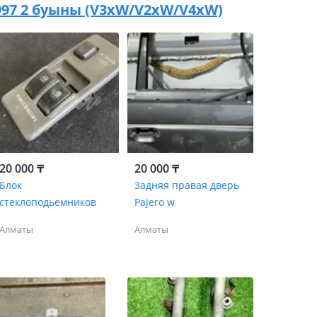
 1997 2 буыны (V3xW/V2xW/V4xW)
20 000 ₸
20 000 ₸
Блок
Задняя правая дверь
стеклоподьемников
Pajero w
Алматы
Алматы