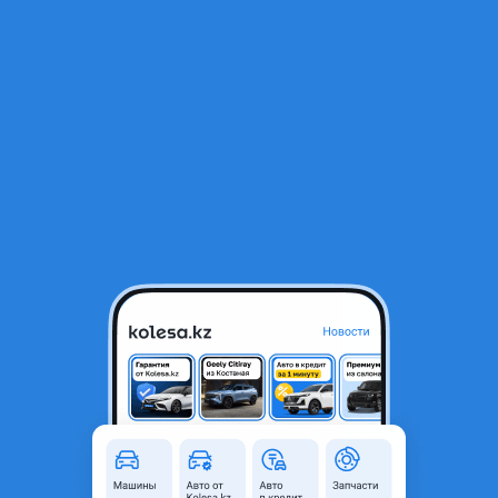
RU
Открыть приложение
1
/
7
Ходовая часть на SRT8
100 000 ₸
Объявление находится в архиве и может быть