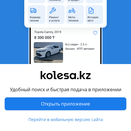
неактуальным.
Город
Алматы, Алматинская
область
Состояние
Б/y
Есть доставка
Да
Комментарий продавца
Привозные из ОАЭ!
Состояние товара отличное!
Отправка в любой регион Казахстана!
Удобный поиск и быстрая подача в приложении
График работы:
Открыть приложение
10: 00-18: 00
Понедельник-Суббота
Перейти в мобильную версию сайта
Воскресенье-Выходной)