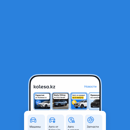
RU
Открыть приложение
В начало
1
/
2
Опора двигателя левая
15 000 ₸
Город
Алматы, Алматинская