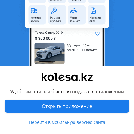
область
Состояние
Новая
Комментарий продавца
К-т сцепления JAC S5 в наличии
Перевести
Другие объявления продавца
777
Удобный поиск и быстрая подача в приложении
Запчасти
Открыть приложение
Автозапчасти
329
Перейти в мобильную версию сайта
Похожие объявления