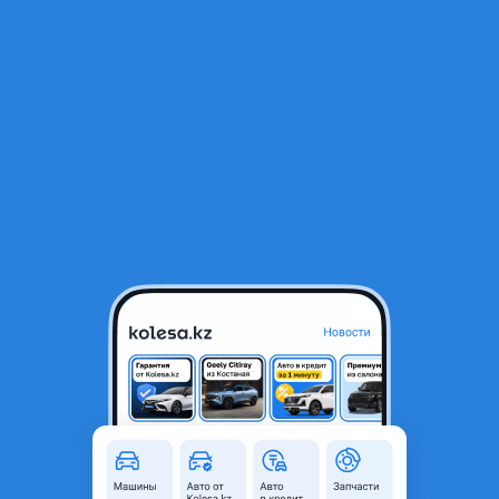
RU
Открыть приложение
В начало
1
/
2
Сцепление в комплекте
33 000 ₸
Город
Астана, Акмолинская