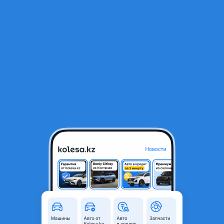
RU
Открыть приложение
1
/
3
Стартер Chrysler Dodge Jeep
50 000 ₸
Город
Алматы, Алматинская