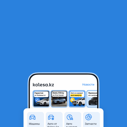
RU
Открыть приложение
1
/
3
Бампер задний
85 000 ₸
Город
Алматы, Алматинская