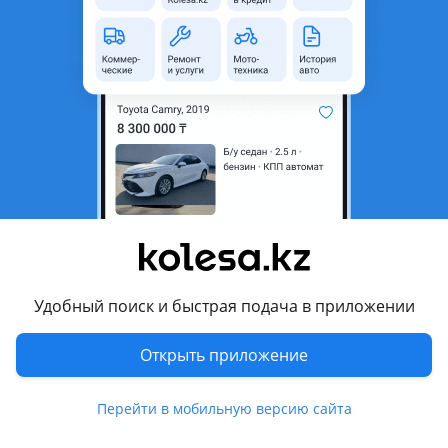
область
Состояние
Б/y
Есть доставка
Да
Комментарий продавца
Продам привозной задний бампер на опель вектра с кузов
седан, универсал, хечбек, отправка по регионам, наличие
и цену уточняйте по телефону
Перевести
Удобный поиск и быстрая подача в приложении
Другие объявления продавца
id13858970
Открыть приложение
Запчасти
Перейти в мобильную версию сайта
Автозапчасти
848