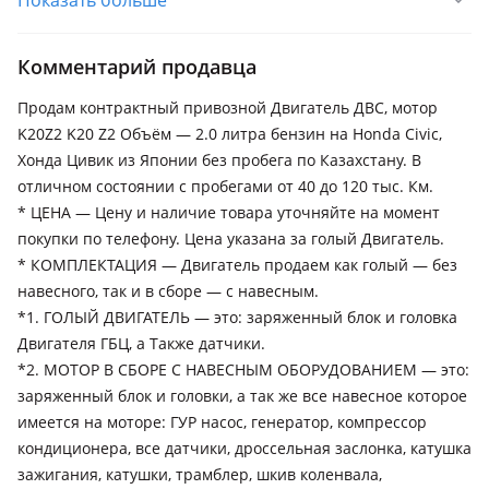
Показать больше
Honda Civic
2005 - 2008 8 поколение (FN/FK/FD/FA), 2008 - 2011 8
поколение рестайлинг (FN/FK/FD/FA), 2003 - 2006 7
Комментарий продавца
поколение рестайлинг (EU/EP/EV/EM2/ES/ET)
Продам контрактный привозной Двигатель ДВС, мотор
K20Z2 K20 Z2 Объём — 2.0 литра бензин на Honda Civic,
Хонда Цивик из Японии без пробега по Казахстану. В
отличном состоянии с пробегами от 40 до 120 тыс. Км.
* ЦЕНА — Цену и наличие товара уточняйте на момент
покупки по телефону. Цена указана за голый Двигатель.
* КОМПЛЕКТАЦИЯ — Двигатель продаем как голый — без
навесного, так и в сборе — с навесным.
*1. ГОЛЫЙ ДВИГАТЕЛЬ — это: заряженный блок и головка
Двигателя ГБЦ, а Также датчики.
*2. МОТОР В СБОРЕ С НАВЕСНЫМ ОБОРУДОВАНИЕМ — это:
заряженный блок и головки, а так же все навесное которое
имеется на моторе: ГУР насос, генератор, компрессор
кондиционера, все датчики, дроссельная заслонка, катушка
зажигания, катушки, трамблер, шкив коленвала,