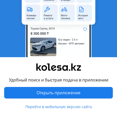
область
Состояние
Б/y
Оригинальность
Оригинал
Код запчасти
K20Z2 K20 Z2 QR20 QR25
MR20 MR20DD SR20 PR25DD
VQ25 VQ35 VQ25HR HR15
HR16
Есть доставка
Да
Подходит на авто
Acura CSX
Удобный поиск и быстрая подача в приложении
2006 - 2010 1 поколение (FA)
Открыть приложение
Honda Accord
2005 - 2008 7 поколение рестайлинг (CL/CN/CM), 2002 - 2006
Перейти в мобильную версию сайта
7 поколение (CL/CN/CM)