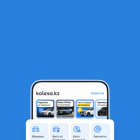
RU
Открыть приложение
1
/
28
K20Z2 Двигатель Honda K20 Z2
350 000 ₸
Город
Алматы, Алматинская