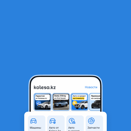
RU
Открыть приложение
1
/
3
Компрессор кондиционера
95 000 ₸
Город
Караганда, Карагандинская