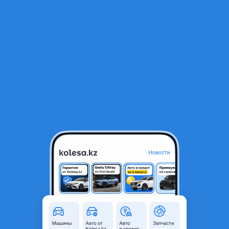
RU
Открыть приложение
В начало
1
/
2
Двигатель Toyota RAV4 (тойота рав4)
2az/1mz/3mz/2ar/1gr/2gr/3gr/4gr
85 126 ₸