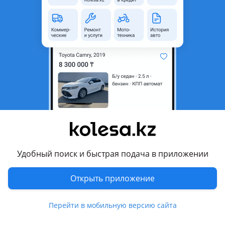
Объявление находится в архиве и может быть
неактуальным.
Город
Алматы, Алматинская
область
Состояние
Б/y
Оригинальность
Оригинал
Возможна рассрочка или
Да
кредит
Есть доставка
Да
Удобный поиск и быстрая подача в приложении
Комментарий продавца
Открыть приложение
Двигатель Toyota RAV4 (тойота рав4)
Привозной двигатель объём: 2, 4л год: 2004 — 2007
установка бесплатно, гарантия, отправка по регионам.
Перейти в мобильную версию сайта
Перевести