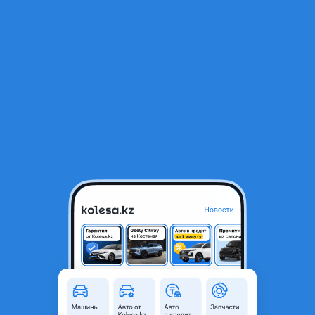
RU
Открыть приложение
В начало
1
/
2
Передние тормозные диски
29 000 ₸
Город
Астана, Акмолинская