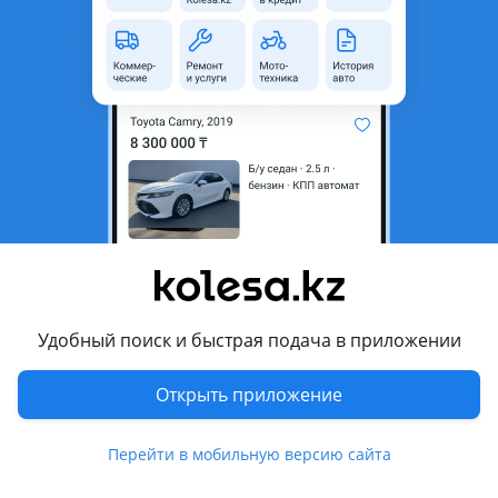
Город
Алматы, Алматинская
область
Состояние
Б/y
Оригинальность
Оригинал
Есть доставка
Да
Подходит на авто
BMW 320
2015 - 2019 F30/F31/F34 рестайлинг, 2011 - 2016 F30/F31/F34
(F30/F80), 2008 - 2013 E90/E91/E92/E93 рестайлинг, 2004 -
2010 E90/E91/E92/E93
Удобный поиск и быстрая подача в приложении
BMW 328
2011 - 2016 F30/F31/F34 (F30/F80), 2008 - 2013
Открыть приложение
Показать больше
E90/E91/E92/E93 рестайлинг, 2004 - 2010 E90/E91/E92/E93
BMW 528
Перейти в мобильную версию сайта
Комментарий продавца
2013 - 2017 F10/F11/F07 рестайлинг, 2009 - 2013 F10/F11/F07,