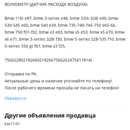
2007 - 2010 E60/E61 рестайлинг
ВОЛЮМЕТР (ДАТЧИК РАСХОДА ВОЗДУХА)
BMW 530
Bmw 116i e87, bmw 3-series e46, bmw 320i-328i e90, bmw
2013 - 2017 F10/F11/F07 рестайлинг, 2009 - 2013 F10/F11/F07,
530-545 e60, bmw 540 e39, bmw 735-740-745-750 e65-66,
2007 - 2010 E60/E61 рестайлинг, 2002 - 2007 E60/E61
bmw 750 f01-f02, bmw x3 e83, bmw x5 e53, bmw x5 e70, bmw
BMW 535
x6 e71, bmw 3-series 328i f30, bmw 5-series 528-535 f10, bmw
2013 - 2017 F10/F11/F07 рестайлинг, 2009 - 2013 F10/F11/F07,
5-series 550 gt f07, bmw x3 f25,
2007 - 2010 E60/E61 рестайлинг, 2002 - 2007 E60/E61
7566228021826602182667566262475617814)
BMW 550
2013 - 2017 F10/F11/F07 рестайлинг, 2009 - 2013 F10/F11/F07,
Отправка по РК.
2007 - 2010 E60/E61 рестайлинг, 2002 - 2007 E60/E61
Актуальные цены и наличие уточняйте по телефону!
BMW Gran Turismo
После рабочего времени просьба не писать на телефон!
2013 - 2016 F07 рестайлинг, 2013 - 2017 F10/F11/F07
Перевести
рестайлинг, 2009 - 2013 F07, 2009 - 2013 F10/F11/F07
BMW 730
Другие объявления продавца
2012 - 2015 F01/F02 рестайлинг, 2008 - 2012 F01/F02, 2005 -
kaz11-01
2008 E65/E66 рестайлинг, 2001 - 2005 E65/E66