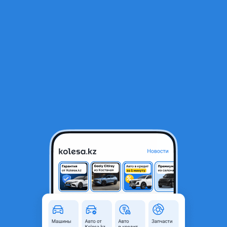
RU
Открыть приложение
1
/
8
ВОЛЮМЕТР (ДАТЧИК РАСХОДА ВОЗДУХА) (в ассортименте) (б/у
оригинал)
5 500 ₸