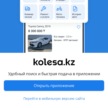
область
Состояние
Новая
Комментарий продавца
Продам крышку багажника Гранта 2190
Перевести
Другие объявления продавца
Сергей
Удобный поиск и быстрая подача в приложении
Запчасти
Открыть приложение
Автозапчасти
41
4 августа 2026 г.
Пожаловаться
Перейти в мобильную версию сайта