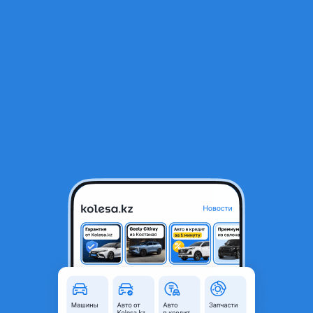
RU
Открыть приложение
1
/
5
Крышка багажника Гранта 2190
100 000 ₸
Город
Алматы, Алматинская