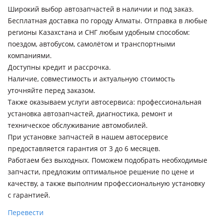
Широкий выбор автозапчастей в наличии и под заказ.
Lexus LX 470
Бесплатная доставка по городу Алматы. Отправка в любые
2002 - 2007 2 поколение рестайлинг (UZJ100), 1998 - 2002 2
регионы Казахстана и СНГ любым удобным способом:
поколение (UZJ100)
поездом, автобусом, самолётом и транспортными
Lexus LX 570
компаниями.
2015 - н.в. 3 поколение [2-й рестайлинг] (J2), 2012 - 2015 3
Доступны кредит и рассрочка.
поколение рестайлинг (J2), 2007 - 2012 3 поколение (J2)
Наличие, совместимость и актуальную стоимость
уточняйте перед заказом.
Lexus RX 300
Также оказываем услуги автосервиса: профессиональная
1997 - 2003 1 поколение (MCU15), 2003 - 2006 2 поколение
установка автозапчастей, диагностика, ремонт и
(U3), 2015 - 2019 4 поколение (L2), 2019 - н.в. 4 поколение
техническое обслуживание автомобилей.
рестайлинг (L2)
При установке запчастей в нашем автосервисе
Lexus RX 330
предоставляется гарантия от 3 до 6 месяцев.
1997 - 2003 1 поколение (MCU15), 2003 - 2006 2 поколение
Работаем без выходных. Поможем подобрать необходимые
(U3)
запчасти, предложим оптимальное решение по цене и
качеству, а также выполним профессиональную установку
Lexus RX 350
с гарантией.
1997 - 2003 1 поколение (MCU15), 2019 - н.в. 4 поколение
рестайлинг (L2), 2003 - 2006 2 поколение (U3), 2015 - 2019 4
Перевести