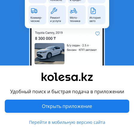
область
Состояние
Новая
Возможна рассрочка или
Да
кредит
Есть доставка
Да
Подходит на авто
Lexus IS 300
2016 - 2022 XE30 рестайлинг, 2013 - 2016 XE30, 2005 - 2010
XE20, 1999 - 2005 XE10
Удобный поиск и быстрая подача в приложении
Lexus IS 350
2020 - н.в. XE30 [2-й рестайлинг], 2016 - 2022 XE30
Открыть приложение
рестайлинг, 2005 - 2010 XE20
Показать больше
Lexus LS 460
Перейти в мобильную версию сайта
2012 - 2019 4 поколение [2-й рестайлинг], 2009 - 2012 4
Комментарий продавца
поколение рестайлинг (F4), 2006 - 2009 4 поколение (F4)