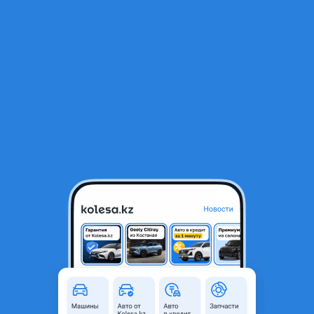
RU
Открыть приложение
В начало
1
/
2
Ремкомплект суппорта
4 000 ₸
Город
Алматы, Алматинская