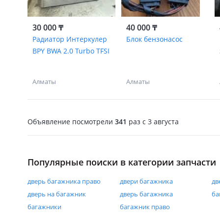
30 000 ₸
40 000 ₸
Радиатор Интеркулер
Блок бензонасос
BPY BWA 2.0 Turbo TFSI
Алматы
Алматы
Объявление посмотрели
341
раз
c 3 августа
Популярные поиски в категории запчасти
дверь багажника право
двери багажника
дв
дверь на багажник
дверь багажника
ба
багажники
багажник право