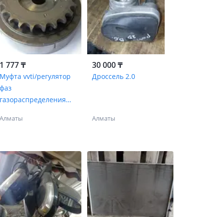
1 777 ₸
30 000 ₸
Муфта vvti/регулятор
Дроссель 2.0
фаз
газораспределения
Вольксваген Пассат Б6
Алматы
Алматы
2.0