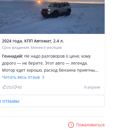
2024 года, КПП Автомат, 2.4 л.
Срок владения: Менее 6 месяцев
Геннадий:
Не надо разговоров о цене, кому
дорого — не берите. Этот авто — легенда.
Мотор едет хорошо, расход бензина приятный,
налог смешной. Машина не валкая, привык к
Читать весь отзыв
габаритам и поведению на 3-ий день. Тормоза
252
60
9 апреля
отличные, в отличии от 150-го, едет очень
сбито, свет отличный, вид мне нравится,
е отзывы
вобщем машина достойная. Советую всем
брать с мотором 2, 4. Не надо себя обманывать,
что я не гонщик, скорость не надо и тд. Дело не
Пожаловаться
в этом. Помимо мотора и коробки, много других