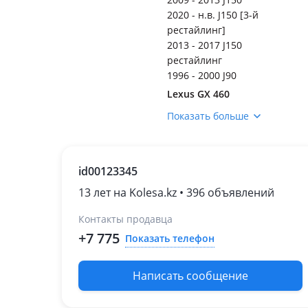
2020 - н.в. J150 [3-й
рестайлинг]
2013 - 2017 J150
рестайлинг
1996 - 2000 J90
Lexus GX 460
2013 - н.в. 2 поколение
Показать больше
рестайлинг
(URJ15/GRJ15)
2009 - 2013 2 поколение
id00123345
(URJ15/GRJ15)
Lexus LX 570
13 лет на Kolesa.kz • 396 объявлений
2015 - н.в. 3 поколение
Контакты продавца
[2-й рестайлинг] (J2)
2012 - 2015 3 поколение
+7 775
Показать телефон
рестайлинг (J2)
2007 - 2012 3 поколение
Написать сообщение
(J2)