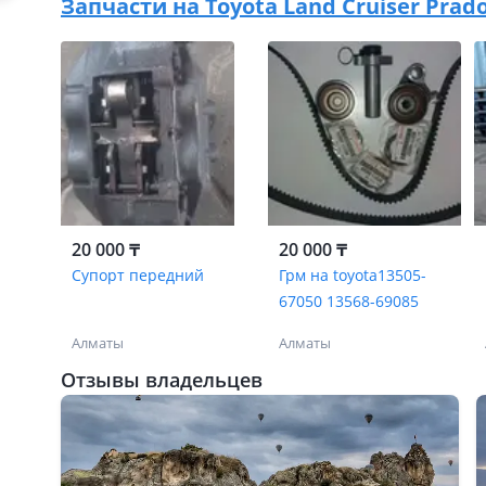
Запчасти на
Toyota Land Cruiser Prado
20 000 ₸
20 000 ₸
Супорт передний
Грм на toyota13505-
67050 13568-69085
Алматы
Алматы
Отзывы владельцев