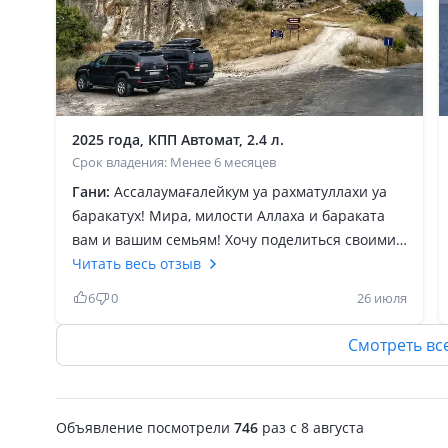
2025 года, КПП Автомат, 2.4 л.
Срок владения: Менее 6 месяцев
Гани:
Ассалаумағалейкум уа рахматуллахи уа
баракатух! Мира, милости Аллаха и бараката
вам и вашим семьям! Хочу поделиться своими
впечатлениями о Toyota Land Cruiser Prado 250
Читать весь отзыв
2.4 Turbo Люкс + (7 мест). Покупал автомобиль у
6
0
26 июля
официального дилера в Кызылорде. Отдельное
спасибо менеджеру Марлену — настоящий
Смотреть вс
профессионал своего дела. Все подробно
рассказал, объяснил каждую опцию, ответил на
все вопросы, благодаря чему выбор дался
Объявление посмотрели
746
раз
c 8 августа
очень легко. Сразу после покупки сделал