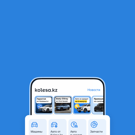
RU
Открыть приложение
В начало
1
/
2
Генератор на 210
4 777 ₸
Город
Алматы, Алматинская