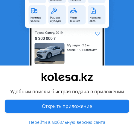
область
Состояние
Б/y
Код запчасти
210
Комментарий продавца
Из Японии 112 двигатель
Перевести
Другие объявления продавца
nurik
Удобный поиск и быстрая подача в приложении
Запчасти
Открыть приложение
Автозапчасти
196
Перейти в мобильную версию сайта
Магазины запчастей и авторазборы
2