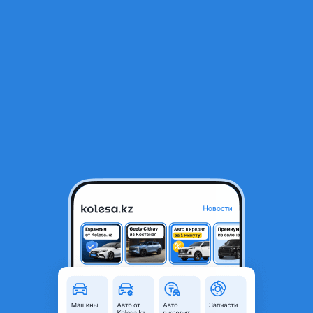
RU
Открыть приложение
В начало
1
/
2
Шины Goodyear 275/40/r20 Ice Arctic
100 000 ₸
Город
Алматы, Алматинская