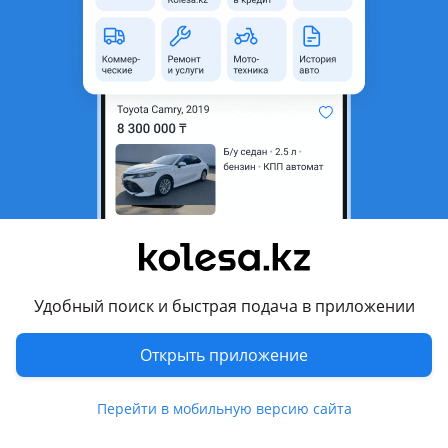
область
Состояние
Новая
Сезонность
Шипованные
Ширина
275 мм
Высота профиля
40
Диаметр
R20
Есть доставка
Да
Комментарий продавца
Новый комплект зимних шипованных шин Goodyear
Удобный поиск и быстрая подача в приложении
Модель Ice Arctic
Открыть приложение
Размер 275/40/р20
Перейти в мобильную версию сайта
Цена за комплект 400, 000тг