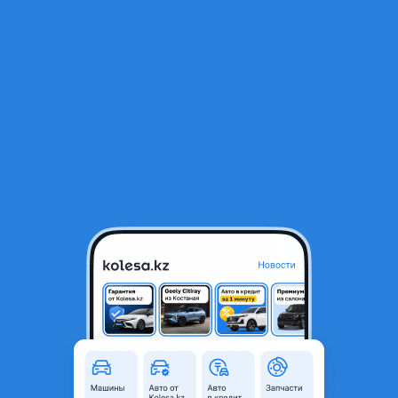
RU
Открыть приложение
В начало
1
/
2
Гур гидроусилитель руля Mitsubishi 6G72
30 000 ₸
Город
Караганда, Карагандинская