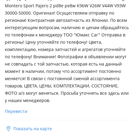
поколение рестайлинг (V3xW/V2xW/V4xW), 2006 - 2011 4
Montero Sport Pajero 2 pd8e pe8w K96W V26W V44W V93W
поколение (V8xW/V9xW)
30000-50000. Оригинал! Осуществляем отправку по
регионам! Контрактная автозапчасть из Японии. По всем
интересующим вопросам, наличию и ценам обращайтесь
по телефонам к менеджеру ТОО "Юмакс Car" Отправка в
регионы! Цену уточняйте по телефону! Цвета,
комплектацию, номера запчастей и агрегатов уточняйте
по телефону! Внимание! Фотографии в объявлении могут
не совпадать с той запчастью, которая есть на данный
момент в наличии, потому что ассортимент постоянно
меняется! В связи с постоянной сменой ассортимента
товаров, ЦВЕТА, ЦЕНЫ, КОМПЛЕКТАЦИИ, СОСТОЯНИЕ,
ФOТО а/з могут меняться. Просьба уточнять все здесь или
у наших менеджеров.
Перевести
Показать на карте